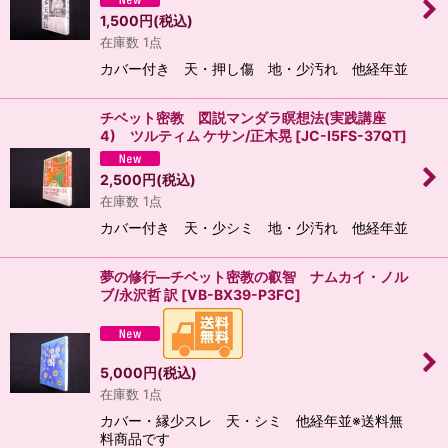
1,500
円
(税込)
在庫数 1点
カバー付き 天・押し傷 地・少汚れ 他経年並
チベット密教 図説マンダラ瞑想法(実践講座
4) ツルティム ケサン/正木晃
[
JC-I5FS-37QT
]
2,500
円
(税込)
在庫数 1点
カバー付き 天・少シミ 地・少汚れ 他経年並
夢の修行―チベット密教の叡智 ナムカイ・ノル
ブ/永沢哲 訳
[
VB-BX39-P3FC
]
5,000
円
(税込)
在庫数 1点
カバー・縁少スレ 天・シミ 他経年並※送料無
料商品です