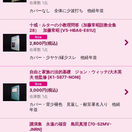
在庫数 1点
カバーなし 全体に少波打ち 他経年並
十戒・ルターの小教理問答（加藤常昭説教全集
28） 加藤常昭
[
V5-HBA6-E61U
]
2,800
円
(税込)
在庫数 1点
カバー・少ヤケ/縁少スレ 他経年並
自由と家族の法的基礎 ジョン・ウィッテ/大木英
夫 他監修
[
K1-5877-NONI
]
3,000
円
(税込)
在庫数 1点
カバー・背少褪色 見返し・献呈署名入り 他経
年並
講演集 永遠の福音 島田真澄
[
70-S2MV-
JNRN
]