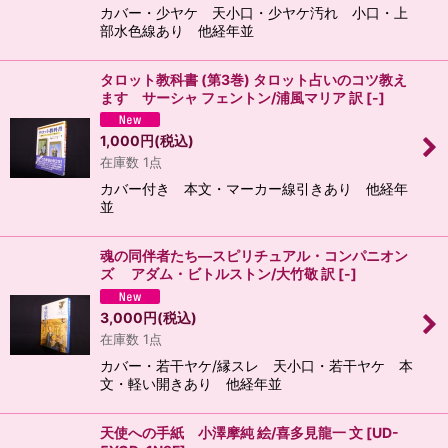
カバー・少ヤケ 天小口・少ヤケ汚れ 小口・上
部水色線あり 他経年並
タロット教科書 (第3巻) タロット占いのコツ教え
ます サーシャ フェントン/浦風マリア 訳
[
-
]
1,000
円
(税込)
在庫数 1点
カバー付き 本文・マーカー線引きあり 他経年
並
魂の同伴者たち―スピリチュアル・コンパニオン
ズ アダム・ビトルストン/大竹敬 訳
[
-
]
3,000
円
(税込)
在庫数 1点
カバー・若干ヤケ/縁スレ 天小口・若干ヤケ 本
文・軽い開きあり 他経年並
天使への手紙 小澤摩純 絵/喜多見龍一 文
[
UD-