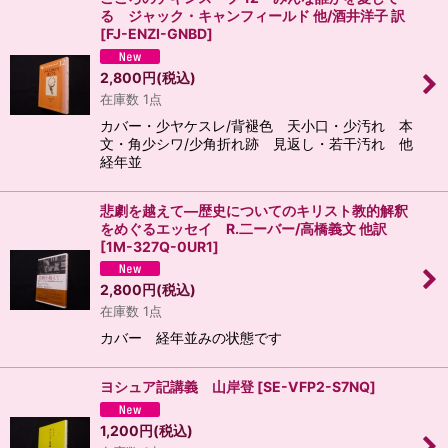
る ジャック・キャンフィールド 他/酒井洋子 訳
[
FJ-ENZI-GNBD
]
2,800
円
(税込)
在庫数 1点
カバー・少ヤケスレ/背褪色 天小口・少汚れ 本
文・角少シワ/少角折れ跡 見返し・若干汚れ 他
経年並
悲劇を越えて―歴史についてのキリスト教的解釈
をめぐるエッセイ R.二ーバー/高橋義文 他訳
[
1M-327Q-0UR1
]
2,800
円
(税込)
在庫数 1点
カバー 経年並みの状態です
ヨシュア記講義 山岸登
[
SE-VFP2-S7NQ
]
1,200
円
(税込)