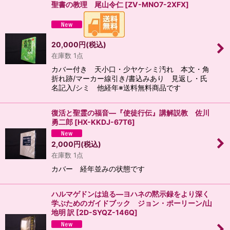
聖書の教理 尾山令仁
[
ZV-MNO7-2XFX
]
20,000
円
(税込)
在庫数 1点
カバー付き 天小口・少ヤケシミ汚れ 本文・角
折れ跡/マーカー線引き/書込みあり 見返し・氏
名記入/シミ 他経年※送料無料商品です
復活と聖霊の福音―『使徒行伝』講解説教 佐川
勇二郎
[
HX-KKDJ-67T6
]
2,000
円
(税込)
在庫数 1点
カバー 経年並みの状態です
ハルマゲドンは迫る―ヨハネの黙示録をより深く
学ぶためのガイドブック ジョン・ポーリーン/山
地明 訳
[
2D-SYQZ-146Q
]