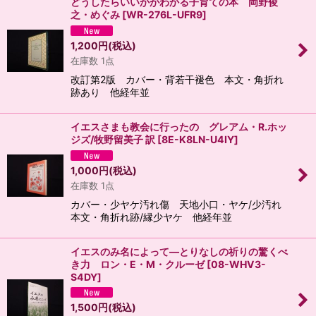
どうしたらいいかがわかる子育ての本 岡野俊
之・めぐみ
[
WR-276L-UFR9
]
1,200
円
(税込)
在庫数 1点
改訂第2版 カバー・背若干褪色 本文・角折れ
跡あり 他経年並
イエスさまも教会に行ったの グレアム・R.ホッ
ジズ/牧野留美子 訳
[
8E-K8LN-U4IY
]
1,000
円
(税込)
在庫数 1点
カバー・少ヤケ汚れ傷 天地小口・ヤケ/少汚れ
本文・角折れ跡/縁少ヤケ 他経年並
イエスのみ名によって―とりなしの祈りの驚くべ
き力 ロン・E・M・クルーゼ
[
08-WHV3-
S4DY
]
1,500
円
(税込)