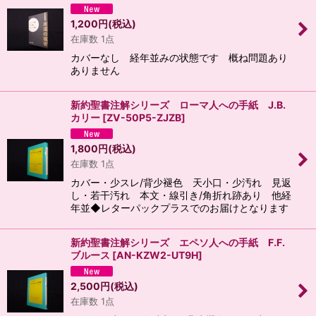
1,200
円
(税込)
在庫数 1点
カバーなし 経年並みの状態です 概ね問題あり
ありません
新約聖書注解シリーズ ローマ人への手紙 J.B.
カリー
[
ZV-50P5-ZJZB
]
1,800
円
(税込)
在庫数 1点
カバー・少スレ/背少褪色 天小口・少汚れ 見返
し・若干汚れ 本文・線引き/角折れ跡あり 他経
年並◆レターパックプラスでのお届けとなります
新約聖書注解シリーズ エペソ人への手紙 F.F.
ブルース
[
AN-KZW2-UT9H
]
2,500
円
(税込)
在庫数 1点