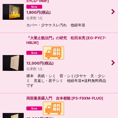
5YCD-1N9F
]
1,800
円
(税込)
在庫数 1点
カバー・少ヤケスレ汚れ 他経年並
『大乗止観法門』の研究 松田未亮
[
EO-PYC7-
H8LW
]
12,000
円
(税込)
在庫数 1点
裸本 表紙・シミ 背・シミ/少ヤケ 天・少シ
ミ 見返し・若干シミ 他経年並※送料無料商品
です
両部曼荼羅入門 吉本都観
[
P3-F9XM-FLUO
]