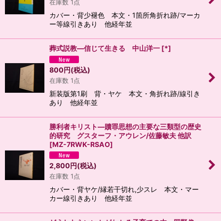
在庫数 1点
カバー・背少褪色 本文・1箇所角折れ跡/マーカ
ー等線引きあり 他経年並
葬式説教―信じて生きる 中山洋一
[
*
]
800
円
(税込)
在庫数 1点
新装版第1刷 背・ヤケ 本文・角折れ跡/線引き
あり 他経年並
勝利者キリスト―贖罪思想の主要な三類型の歴史
的研究 グスターフ・アウレン/佐藤敏夫 他訳
[
MZ-7RWK-RSAO
]
2,800
円
(税込)
在庫数 1点
カバー・背ヤケ/縁若干切れ,少スレ 本文・マー
カー線引きあり 他経年並