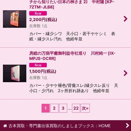
チから知りたい日本の神さま 2) 中村陽
[
KP-
7ZTM-JLB8
]
2,200
円
(税込)
在庫数 1点
カバー・縁少シワ 天小口・若干ヤケシミ 表
紙・縁少スレ汚れ 他経年並
房総の万病平癒御利益寺社巡り 川村純一
[
IX-
MPJS-OCRR
]
1,500
円
(税込)
在庫数 1点
カバー・少ヤケ褪色/背傷スレ/縁少スレ反り 天
小口・少汚れ 2ヶ所折れ跡あり 他経年並
1
2
3
...
22
次
»
古本買取・専門書出張買取のしましまブックス：HOME