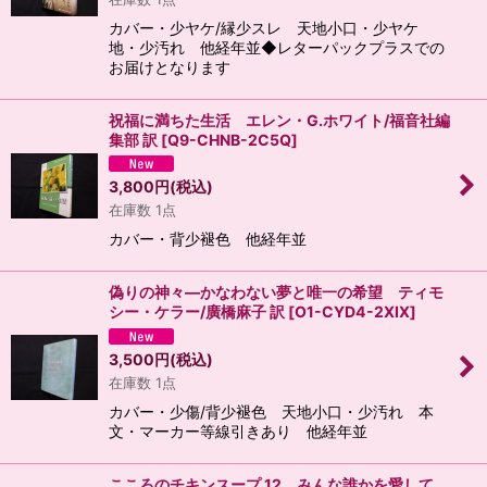
カバー・少ヤケ/縁少スレ 天地小口・少ヤケ
地・少汚れ 他経年並◆レターパックプラスでの
お届けとなります
祝福に満ちた生活 エレン・G.ホワイト/福音社編
集部 訳
[
Q9-CHNB-2C5Q
]
3,800
円
(税込)
在庫数 1点
カバー・背少褪色 他経年並
偽りの神々―かなわない夢と唯一の希望 ティモ
シー・ケラー/廣橋麻子 訳
[
O1-CYD4-2XIX
]
3,500
円
(税込)
在庫数 1点
カバー・少傷/背少褪色 天地小口・少汚れ 本
文・マーカー等線引きあり 他経年並
こころのチキンスープ 12 みんな誰かを愛して