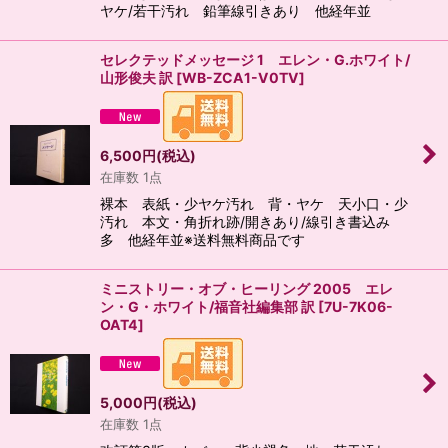
ヤケ/若干汚れ 鉛筆線引きあり 他経年並
セレクテッドメッセージ 1 エレン・G.ホワイト/
山形俊夫 訳
[
WB-ZCA1-V0TV
]
6,500
円
(税込)
在庫数 1点
裸本 表紙・少ヤケ汚れ 背・ヤケ 天小口・少
汚れ 本文・角折れ跡/開きあり/線引き書込み
多 他経年並※送料無料商品です
ミニストリー・オブ・ヒーリング 2005 エレ
ン・G・ホワイト/福音社編集部 訳
[
7U-7K06-
OAT4
]
5,000
円
(税込)
在庫数 1点