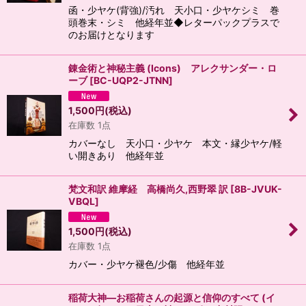
函・少ヤケ(背強)/汚れ 天小口・少ヤケシミ 巻
頭巻末・シミ 他経年並◆レターパックプラスで
のお届けとなります
錬金術と神秘主義 (Icons) アレクサンダー・ロ
ーブ
[
BC-UQP2-JTNN
]
1,500
円
(税込)
在庫数 1点
カバーなし 天小口・少ヤケ 本文・縁少ヤケ/軽
い開きあり 他経年並
梵文和訳 維摩経 高橋尚久,西野翠 訳
[
8B-JVUK-
VBQL
]
1,500
円
(税込)
在庫数 1点
カバー・少ヤケ褪色/少傷 他経年並
稲荷大神―お稲荷さんの起源と信仰のすべて (イ