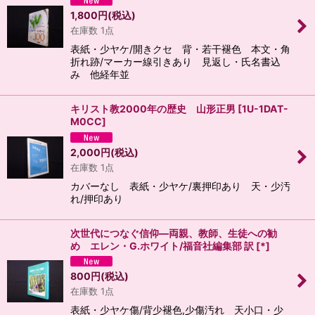
1,800
円
(税込)
在庫数 1点
表紙・少ヤケ/開きクセ 背・若干褪色 本文・角
折れ跡/マーカー線引きあり 見返し・氏名書込
み 他経年並
キリスト教2000年の歴史 山形正男
[
1U-1DAT-
M0CC
]
2,000
円
(税込)
在庫数 1点
カバーなし 表紙・少ヤケ/裏押印あり 天・少汚
れ/押印あり
次世代につなぐ信仰―両親、教師、生徒への勧
め エレン・G.ホワイト/福音社編集部 訳
[
*
]
800
円
(税込)
在庫数 1点
表紙・少ヤケ傷/背少褪色,少傷汚れ 天小口・少