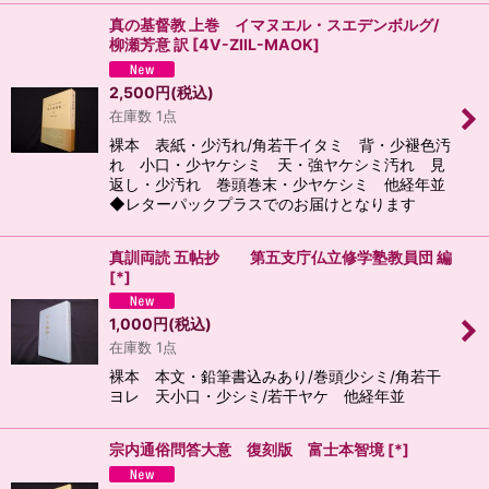
真の基督教 上巻 イマヌエル・スエデンボルグ/
柳瀬芳意 訳
[
4V-ZIIL-MAOK
]
2,500
円
(税込)
在庫数 1点
裸本 表紙・少汚れ/角若干イタミ 背・少褪色汚
れ 小口・少ヤケシミ 天・強ヤケシミ汚れ 見
返し・少汚れ 巻頭巻末・少ヤケシミ 他経年並
◆レターパックプラスでのお届けとなります
真訓両読 五帖抄 第五支庁仏立修学塾教員団 編
[
*
]
1,000
円
(税込)
在庫数 1点
裸本 本文・鉛筆書込みあり/巻頭少シミ/角若干
ヨレ 天小口・少シミ/若干ヤケ 他経年並
宗内通俗問答大意 復刻版 富士本智境
[
*
]