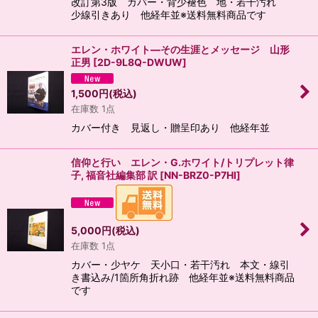
改訂第3版 カバー・背少褪色 地・若干汚れ
少線引きあり 他経年並※送料無料商品です
エレン・ホワイト―その生涯とメッセージ 山形
正男
[
2D-9L8Q-DWUW
]
1,500
円
(税込)
在庫数 1点
カバー付き 見返し・贈呈印あり 他経年並
信仰と行い エレン・G.ホワイト/トリプレット律
子, 福音社編集部 訳
[
NN-BRZ0-P7HI
]
5,000
円
(税込)
在庫数 1点
カバー・少ヤケ 天小口・若干汚れ 本文・線引
き書込み/1箇所角折れ跡 他経年並※送料無料商品
です