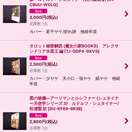
CBUU-W0LQ
]
3,000
円
(税込)
在庫数 1点
カバー・若干ヤケ/折れ跡 他経年並
タロット秘密解読 (魔女の家BOOKS) アレクサ
ンドリア木星王 編
[
1J-QDP4-9XV9
]
2,500
円
(税込)
在庫数 1点
カバー・少ヤケ 天小口・強ヤケ 紙ヤケ 他経
年並
悪の秘儀―アーリマンとルシファー (シュタイナ
ー天使学シリーズ 3) ルドルフ・シュタイナー/
松浦賢 訳
[
DU-KF69-6R3B
]
2,800
円
(税込)
在庫数 1点