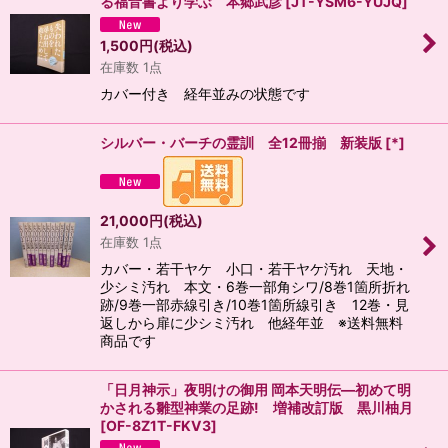
る福音書より学ぶ 本郷武彦
[
JT-YSM6-YUJQ
]
1,500
円
(税込)
在庫数 1点
カバー付き 経年並みの状態です
シルバー・バーチの霊訓 全12冊揃 新装版
[
*
]
21,000
円
(税込)
在庫数 1点
カバー・若干ヤケ 小口・若干ヤケ汚れ 天地・
少シミ汚れ 本文・6巻一部角シワ/8巻1箇所折れ
跡/9巻一部赤線引き/10巻1箇所線引き 12巻・見
返しから扉に少シミ汚れ 他経年並 ※送料無料
商品です
「日月神示」夜明けの御用 岡本天明伝―初めて明
かされる雛型神業の足跡! 増補改訂版 黒川柚月
[
OF-8Z1T-FKV3
]