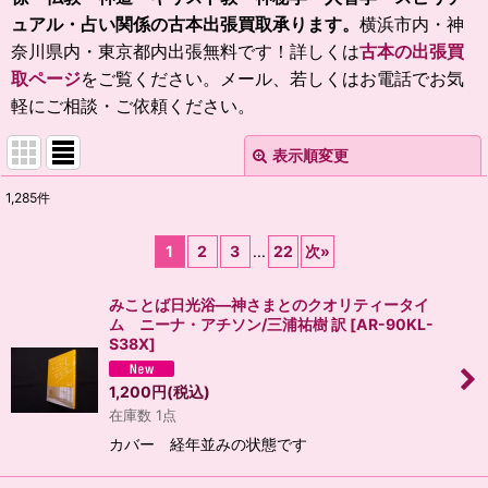
ュアル・占い関係の古本
出張買取承ります。
横浜市内・神
奈川県内・東京都内出張無料です！
詳しくは
古本の出張買
取ページ
をご覧ください。メール、若しくはお電話でお気
軽にご相談・ご依頼ください。
表示順変更
閉じる
1,285
件
表示数
:
1
2
3
...
22
次
»
並び順
:
みことば日光浴―神さまとのクオリティータイ
ム ニーナ・アチソン/三浦祐樹 訳
[
AR-90KL-
絞り込む
S38X
]
1,200
円
(税込)
在庫数 1点
カバー 経年並みの状態です