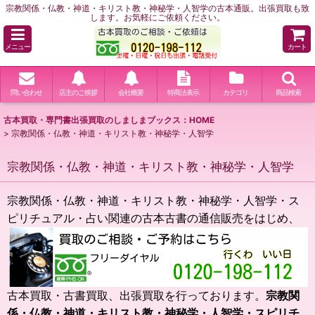
宗教関係・仏教・神道・キリスト教・神秘学・人智学の古本通販。出張買取も致
します。お気軽にご依頼ください。
メニュー
カート
問い合わせ
店主のご挨拶
会社概要
特商法表示
カテゴリ
商品検索
古本買取・専門書出張買取のしましまブックス：HOME
>
宗教関係・仏教・神道・キリスト教・神秘学・人智学
宗教関係・仏教・神道・キリスト教・神秘学・人智学
宗教関係・仏教・神道・キリスト教・神秘学・人智学・ス
ピリチュアル・占い関連の古本古書の通信販売をは
じめ、
古本買取・古書買取、出張買取を行っております。
宗教関
係・仏教・神道・キリスト教・神秘学・人智学・スピリチ