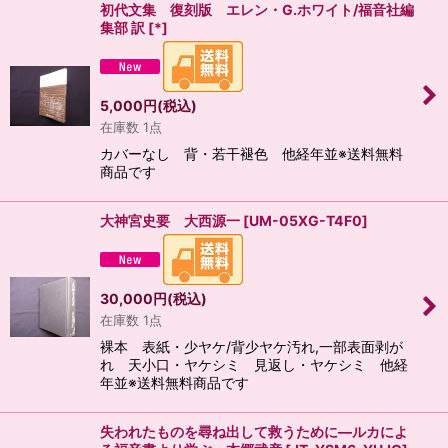
初代文集 復刻版 エレン・G.ホワイト/福音社編
集部 訳
[
*
]
5,000
円
(税込)
在庫数 1点
カバーなし 背・若干褪色 他経年並※送料無料
商品です
大神宮史要 大西源一
[
UM-05XG-T4F0
]
30,000
円
(税込)
在庫数 1点
裸本 表紙・少ヤケ/背少ヤケ汚れ,一部表面剥が
れ 天小口・ヤケシミ 見返し・ヤケシミ 他経
年並※送料無料商品です
失われたものを尋ね出して救うために―ルカによ