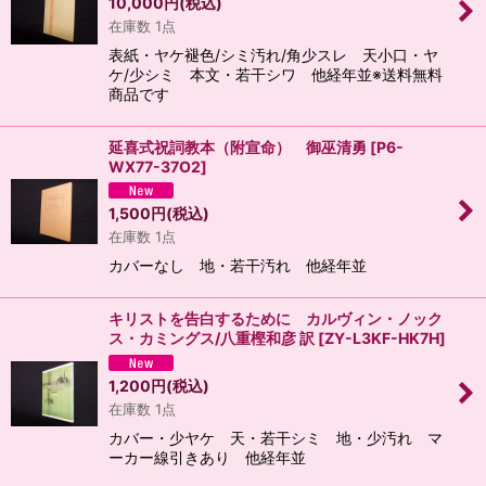
10,000
円
(税込)
在庫数 1点
表紙・ヤケ褪色/シミ汚れ/角少スレ 天小口・ヤ
ケ/少シミ 本文・若干シワ 他経年並※送料無料
商品です
延喜式祝詞教本（附宣命） 御巫清勇
[
P6-
WX77-37O2
]
1,500
円
(税込)
在庫数 1点
カバーなし 地・若干汚れ 他経年並
キリストを告白するために カルヴィン・ノック
ス・カミングス/八重樫和彦 訳
[
ZY-L3KF-HK7H
]
1,200
円
(税込)
在庫数 1点
カバー・少ヤケ 天・若干シミ 地・少汚れ マ
ーカー線引きあり 他経年並