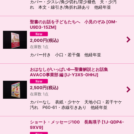
カバー・少スレ/角少切れ/背少褪色 天・少汚
れ 本文・線引き/角折れ跡あり 他経年並
聖書のお話を子どもたちへ 小見のぞみ
[
OM-
U9D3-15ZM
]
2,000
円
(税込)
在庫数 1点
カバー付き 小口・若干傷 他経年並
おはなしがいっぱい6―聖書解説とお話集
AVACO事業部 編
[
IJ-Y3X5-0HHJ
]
2,500
円
(税込)
在庫数 1点
カバーなし 表紙・少ヤケ 天地小口・若干ヤケ
汚れ P60-61・赤線引きあり 他経年並
ショート・メッセージ100 長島瑛子
[
1J-QDP4-
9XV9
]