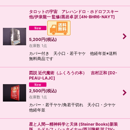
タロットの宇宙 アレハンドロ・ホドロフスキー
他/伊泉龍一 監修/黒岩卓 訳
[
4N-BHR6-NAYT
]
5,200
円
(税込)
在庫数 1点
カバー付き 天小口・若干ヤケ 他経年並※送料
無料商品です
図説 近代魔術（ふくろうの本） 吉村正和
[
D2-
PEAU-LAJC
]
2,500
円
(税込)
在庫数 1点
カバー・若干ヤケ/角若干切れ 天小口・少ヤケ
他経年並
星と人間―精神科学と天体 (Steiner Books)新装
版 ルドルフ・シュタイナー/西川隆範 訳
[
3V-