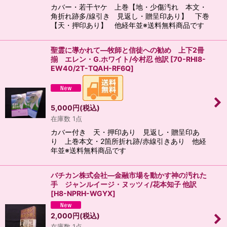
カバー・若干ヤケ 上巻【地・少傷汚れ 本文・
角折れ跡多/線引き 見返し・贈呈印あり】 下巻
【天・押印あり】 他経年並※送料無料商品です
聖霊に導かれて―牧師と信徒への勧め 上下2冊
揃 エレン・G.ホワイト/今村忍 他訳
[
70-RHI8-
EW40/2T-TQAH-RF6Q
]
5,000
円
(税込)
在庫数 1点
カバー付き 天・押印あり 見返し・贈呈印あ
り 上巻本文・2箇所折れ跡/赤線引きあり 他経
年並※送料無料商品です
バチカン株式会社―金融市場を動かす神の汚れた
手 ジャンルイージ・ヌッツィ/花本知子 他訳
[
H8-NPRH-WGYX
]
2,000
円
(税込)
在庫数 1点