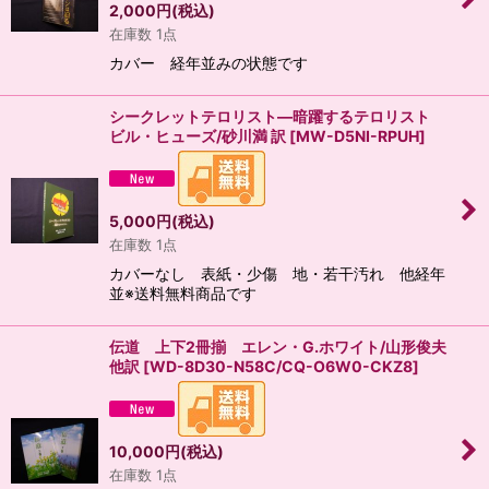
2,000
円
(税込)
在庫数 1点
カバー 経年並みの状態です
シークレットテロリスト―暗躍するテロリスト
ビル・ヒューズ/砂川満 訳
[
MW-D5NI-RPUH
]
5,000
円
(税込)
在庫数 1点
カバーなし 表紙・少傷 地・若干汚れ 他経年
並※送料無料商品です
伝道 上下2冊揃 エレン・G.ホワイト/山形俊夫
他訳
[
WD-8D30-N58C/CQ-O6W0-CKZ8
]
10,000
円
(税込)
在庫数 1点