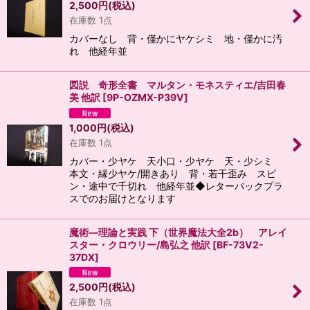
2,500
円
(税込)
在庫数 1点
カバーなし 背・僅かにヤケシミ 地・僅かに汚
れ 他経年並
図説 奇形全書 マルタン・モネスティエ/吉田春
美 他訳
[
9P-OZMX-P39V
]
1,000
円
(税込)
在庫数 1点
カバー・少ヤケ 天小口・少ヤケ 天・少シミ
本文・縁少ヤケ/開きあり 背・若干歪み スピ
ン・途中で千切れ 他経年並◆レターパックプラ
スでのお届けとなります
魔術―理論と実践 下（世界魔法大全2b） アレイ
スター・クロウリー/島弘之 他訳
[
BF-73V2-
37DX
]
2,500
円
(税込)
在庫数 1点