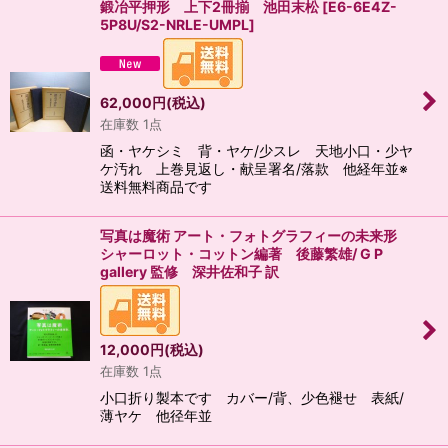
鍛冶平押形 上下2冊揃 池田末松
[
E6-6E4Z-
5P8U/S2-NRLE-UMPL
]
62,000
円
(税込)
在庫数 1点
函・ヤケシミ 背・ヤケ/少スレ 天地小口・少ヤ
ケ汚れ 上巻見返し・献呈署名/落款 他経年並※
送料無料商品です
写真は魔術 アート・フォトグラフィーの未来形
シャーロット・コットン編著 後藤繁雄/ G P
gallery 監修 深井佐和子 訳
12,000
円
(税込)
在庫数 1点
小口折り製本です カバー/背、少色褪せ 表紙/
薄ヤケ 他径年並