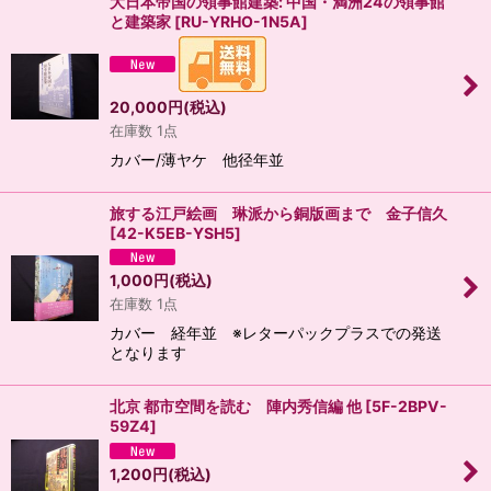
大日本帝国の領事館建築: 中国・満洲24の領事館
と建築家
[
RU-YRHO-1N5A
]
20,000
円
(税込)
在庫数 1点
カバー/薄ヤケ 他径年並
旅する江戸絵画 琳派から銅版画まで 金子信久
[
42-K5EB-YSH5
]
1,000
円
(税込)
在庫数 1点
カバー 経年並 ※レターパックプラスでの発送
となります
北京 都市空間を読む 陣内秀信編 他
[
5F-2BPV-
59Z4
]
1,200
円
(税込)