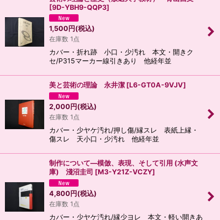
[
9D-YBH9-QQP3
]
1,500
円
(税込)
在庫数 1点
カバー・折れ跡 小口・少汚れ 本文・開きク
セ/P315マーカー線引きあり 他経年並
美と芸術の理論 永井潔
[
L6-GT0A-9VJV
]
2,000
円
(税込)
在庫数 1点
カバー・少ヤケ汚れ/押し傷/縁スレ 表紙上縁・
傷スレ 天小口・少汚れ 他経年並
制作について―模倣、表現、そして引用 (水声文
庫) 淺沼圭司
[
M3-Y21Z-VCZY
]
4,800
円
(税込)
在庫数 1点
カバー・少ヤケ汚れ/縁少ヨレ 本文・軽い開きあ