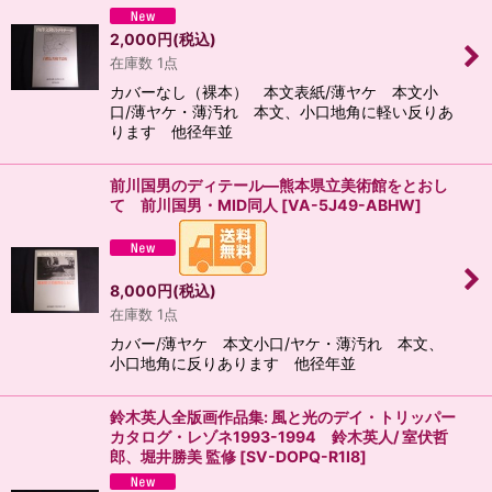
2,000
円
(税込)
在庫数 1点
カバーなし（裸本） 本文表紙/薄ヤケ 本文小
口/薄ヤケ・薄汚れ 本文、小口地角に軽い反りあ
ります 他径年並
前川国男のディテール―熊本県立美術館をとおし
て 前川国男・MID同人
[
VA-5J49-ABHW
]
8,000
円
(税込)
在庫数 1点
カバー/薄ヤケ 本文小口/ヤケ・薄汚れ 本文、
小口地角に反りあります 他径年並
鈴木英人全版画作品集: 風と光のデイ・トリッパー
カタログ・レゾネ1993-1994 鈴木英人/ 室伏哲
郎、堀井勝美 監修
[
SV-DOPQ-R1I8
]