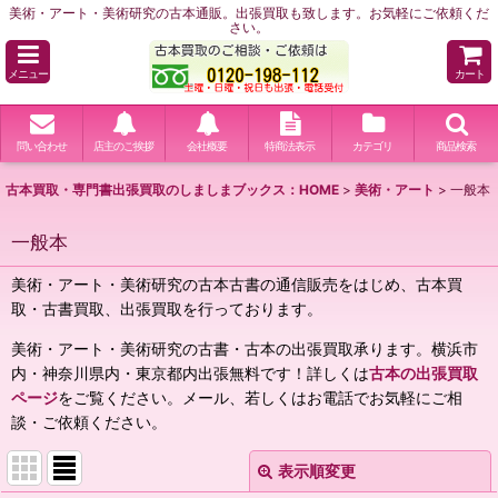
美術・アート・美術研究の古本通販。出張買取も致します。お気軽にご依頼くだ
さい。
メニュー
カート
問い合わせ
店主のご挨拶
会社概要
特商法表示
カテゴリ
商品検索
古本買取・専門書出張買取のしましまブックス：HOME
>
美術・アート
>
一般本
一般本
美術・アート・美術研究の古本古書の通信販売をはじめ、古本買
取・古書買取、出張買取を行っております。
美術・アート・美術研究の古書・古本の出張買取承ります。横浜市
内・神奈川県内・東京都内出張無料です！詳しくは
古本の出張買取
ページ
をご覧ください。メール、若しくはお電話でお気軽にご相
談・ご依頼ください。
表示順変更
閉じる