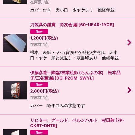
在庫数 1点
カバー付き 天小口・少ヤケシミ 他経年並
刀装具の鑑賞 尚友会 編
[
60-UE4R-1YCB
]
1,200
円
(税込)
在庫数 1点
裸本 表紙・ヤケ/背強ヤケ褪色/少汚れ 天小
口・ヤケ 扉と見返し・蔵書印あり 他経年並
伊藤彦造―降臨!神業絵師 (らんぷの本) 松本品
子/三谷薫 編
[
0Q-P2GM-SWYL
]
2,800
円
(税込)
在庫数 1点
カバー 経年並みの状態です
リヒター、グールド、ベルンハルト 杉田敦
[
7P-
CK6T-DNT9
]