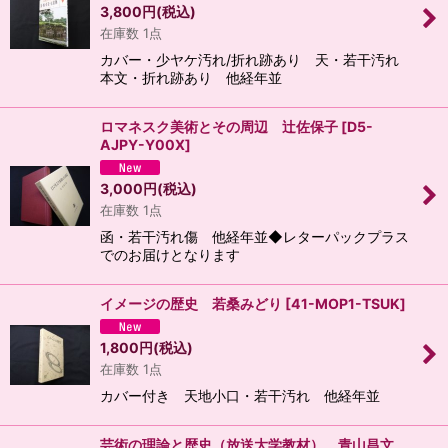
3,800
円
(税込)
在庫数 1点
カバー・少ヤケ汚れ/折れ跡あり 天・若干汚れ
本文・折れ跡あり 他経年並
ロマネスク美術とその周辺 辻佐保子
[
D5-
AJPY-Y00X
]
3,000
円
(税込)
在庫数 1点
函・若干汚れ傷 他経年並◆レターパックプラス
でのお届けとなります
イメージの歴史 若桑みどり
[
41-MOP1-TSUK
]
1,800
円
(税込)
在庫数 1点
カバー付き 天地小口・若干汚れ 他経年並
芸術の理論と歴史（放送大学教材） 青山昌文