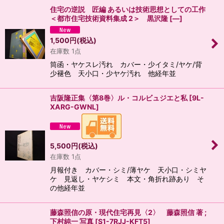
住宅の逆説 匠編 あるいは技術思想としての工作
＜都市住宅技術資料集成 2＞ 黒沢隆
[
―
]
1,500
円
(税込)
在庫数 1点
筒函・ヤケスレ汚れ カバー・少イタミ/ヤケ/背
少褪色 天小口・少ヤケ汚れ 他経年並
吉阪隆正集〈第8巻〉ル・コルビュジエと私
[
9L-
XARG-GWNL
]
5,500
円
(税込)
在庫数 1点
月報付き カバー・シミ/薄ヤケ 天小口・シミヤ
ケ 見返し・ヤケシミ 本文・角折れ跡あり そ
の他経年並
藤森照信の原・現代住宅再見〈2〉 藤森照信 著 ;
下村純一 写真
[
S1-7RJJ-KFT5
]