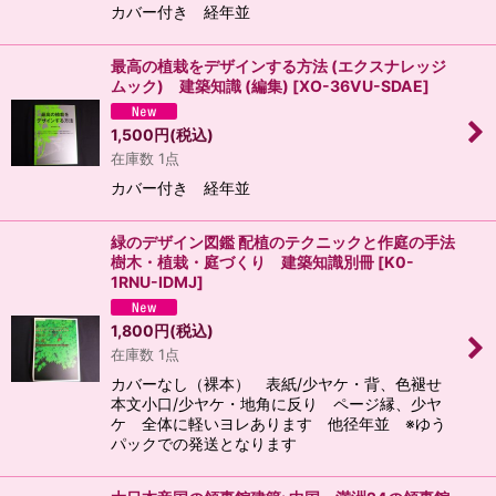
カバー付き 経年並
最高の植栽をデザインする方法 (エクスナレッジ
ムック) 建築知識 (編集)
[
XO-36VU-SDAE
]
1,500
円
(税込)
在庫数 1点
カバー付き 経年並
緑のデザイン図鑑 配植のテクニックと作庭の手法
樹木・植栽・庭づくり 建築知識別冊
[
K0-
1RNU-IDMJ
]
1,800
円
(税込)
在庫数 1点
カバーなし（裸本） 表紙/少ヤケ・背、色褪せ
本文小口/少ヤケ・地角に反り ページ縁、少ヤ
ケ 全体に軽いヨレあります 他径年並 ※ゆう
パックでの発送となります