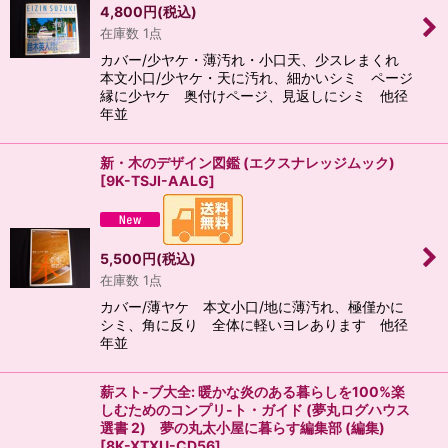
4,800
円
(税込)
在庫数 1点
カバー/少ヤケ・薄汚れ・小口天、少スレまくれ
本文小口/少ヤケ・天に汚れ、細かいシミ ページ
縁に少ヤケ 奥付けページ、見返しにシミ 他径
年並
新・木のデザイン図鑑 (エクスナレッジムック)
[
9K-TSJI-AALG
]
5,500
円
(税込)
在庫数 1点
カバー/薄ヤケ 本文小口/地に薄汚れ、極僅かに
シミ、角に反り 全体に軽いヨレあります 他径
年並
薪スト-ブ大全: 暖かな炎のある暮らしを100%楽
しむためのコンプリ-ト・ガイド (夢丸ログハウス
選書 2) 夢の丸太小屋に暮らす編集部 (編集)
[
8K-XTXU-CD56
]