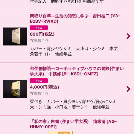
付等記入 他経年並※送料無料商品です
間取り百年―生活の知恵に学ぶ 吉田桂二
[
Y3-
B2BV-RWXD
]
800
円
(税込)
在庫数 1点
カバー・背少ヤケシミ 天小口・少シミ 本文・
角若干ヨレ 他経年並
都住創物語―コーポラティブハウスの冒険(住まい
学大系) 中筋修
[
9L-K8DL-CMFZ
]
4,000
円
(税込)
在庫数 1点
栞付き カバー・縁少ヨレ/背ヤケ/僅かにシミ
天・シミ強 小口地・若干シミ 他経年並
「私の家」白書 (住まい学大系) 清家清
[
AG-
HHMY-09F1
]