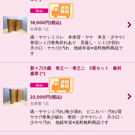
18,000
円
(税込)
在庫数 1点
函・ヤケシミスレ 本体背・ヤケ 本文・少ヤケ/
巻頭シミ/2巻角折れあり 見返し・シミ/少切れ
天小口・ヤケ/少汚れ 他経年並※送料無料商品で
す
新々刀大鑑 巻之一・巻之ニ 2冊セット 飯村
嘉章
[
*
]
22,000
円
(税込)
在庫数 1点
函・ヤケシミ汚れ/角少潰れ ビニカバ・汚れ/背
ヤケ/1巻角少破れ 巻頭・少ヤケ/シミ 天小口・
少ヤケ汚れ 他経年並※送料無料商品です