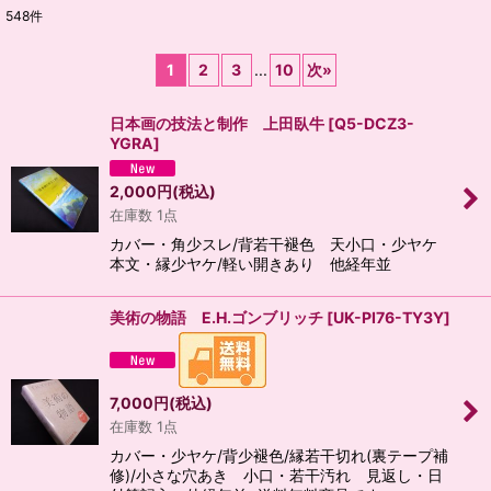
548
件
表示数
:
1
2
3
...
10
次
»
並び順
:
日本画の技法と制作 上田臥牛
[
Q5-DCZ3-
YGRA
]
絞り込む
2,000
円
(税込)
在庫数 1点
カバー・角少スレ/背若干褪色 天小口・少ヤケ
本文・縁少ヤケ/軽い開きあり 他経年並
美術の物語 E.H.ゴンブリッチ
[
UK-PI76-TY3Y
]
7,000
円
(税込)
在庫数 1点
カバー・少ヤケ/背少褪色/縁若干切れ(裏テープ補
修)/小さな穴あき 小口・若干汚れ 見返し・日