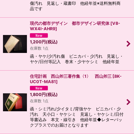
傷汚れ 見返し・蔵書印 他経年並※送料無料商
品です
現代の都市デザイン 都市デザイン研究体
[
V8-
WX4I-AHR9
]
1,200
円
(税込)
在庫数 1点
函・ヤケ/少汚れ傷 ビニカバ・少汚れ 見返し・
ヤケ/日付等記入 巻末・少ヤケシミ 他経年並
住宅計画 西山夘三著作集〈1〉 西山夘三
[
8K-
UC0T-MA81
]
1,800
円
(税込)
在庫数 1点
函・シミ汚れ/少イタミ/背強ヤケ ビニカバ・少
汚れ 天小口・ヤケシミ 見返し・ヤケシミ/日付
等書込み 本文・線引き 他経年並◆レターパッ
クプラスでのお届けとなります