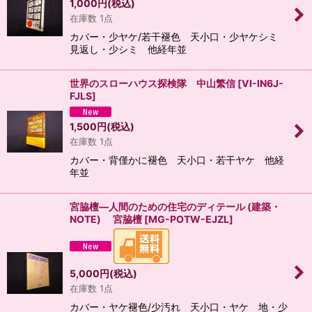
1,000
円
(税込)
在庫数 1点
カバー・少ヤケ/若干褪色 天小口・少ヤケシミ
見返し・少シミ 他経年並
世界のスローハウス探検隊 中山繁信
[
VI-IN6J-
FJLS
]
1,500
円
(税込)
在庫数 1点
カバー・背僅かに褪色 天小口・若干ヤケ 他経
年並
宮脇檀―人間のための住宅のディテール (建築・
NOTE) 宮脇檀
[
MG-POTW-EJZL
]
5,000
円
(税込)
在庫数 1点
カバー・ヤケ褪色/少汚れ 天小口・ヤケ 地・少