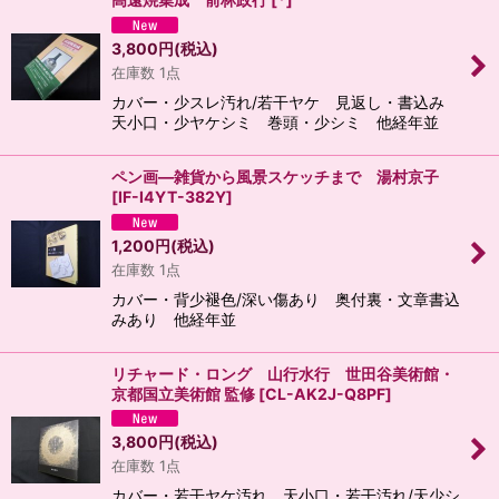
3,800
円
(税込)
在庫数 1点
カバー・少スレ汚れ/若干ヤケ 見返し・書込み
天小口・少ヤケシミ 巻頭・少シミ 他経年並
ペン画―雑貨から風景スケッチまで 湯村京子
[
IF-I4YT-382Y
]
1,200
円
(税込)
在庫数 1点
カバー・背少褪色/深い傷あり 奥付裏・文章書込
みあり 他経年並
リチャード・ロング 山行水行 世田谷美術館・
京都国立美術館 監修
[
CL-AK2J-Q8PF
]
3,800
円
(税込)
在庫数 1点
カバー・若干ヤケ汚れ 天小口・若干汚れ/天少シ