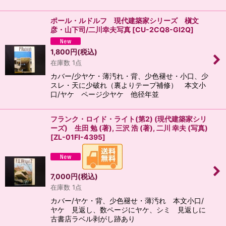
ポール・ルドルフ 現代建築家シリーズ 槇文
彦・山下司/二川幸夫写真
[
CU-2CQ8-GI2Q
]
1,800
円
(税込)
在庫数 1点
カバー/少ヤケ・薄汚れ・背、少色褪せ・小口、少
スレ・天に少破れ（裏よりテープ補修） 本文小
口/ヤケ ページ少ヤケ 他径年並
フランク・ロイド・ライト(第2) (現代建築家シリ
ーズ) 生田 勉 (著), 三沢 浩 (著), 二川 幸夫 (写真)
[
ZL-01FI-4395
]
7,000
円
(税込)
在庫数 1点
カバー/ヤケ・背、少色褪せ・薄汚れ 本文小口/
ヤケ 見返し、数ページにヤケ、シミ 見返しに
古書店ラベル剥がし跡あり