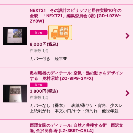
NEXT21 その設計スピリッツと居住実験10年の
全貌 「NEXT21」編集委員会 (著)
[
GD-L9ZW-
ZY8W
]
8,000
円
(税込)
在庫数 1点
カバー付き 経年並
奥村昭雄のディテール: 空気・熱の動きをデザイン
する 奥村昭雄
[
ZO-9IP9-3YFX
]
3,800
円
(税込)
在庫数 1点
カバーなし（裸本） 表紙/薄ヤケ・背角、少スレ
上紙剥がれ 本文小口/ヤケ・薄汚れ 他径年並
西澤文隆のディテール: 自然と共棲する術 西沢文
隆, 金沢良春 著
[
LZ-3B9T-CAL4
]