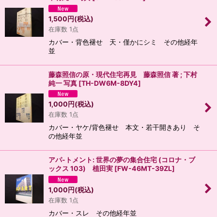
1,500
円
(税込)
在庫数 1点
カバー・背色褪せ 天・僅かにシミ その他経年
並
藤森照信の原・現代住宅再見 藤森照信 著 ; 下村
純一 写真
[
TH-DW6M-8DY4
]
1,000
円
(税込)
在庫数 1点
カバー・ヤケ/背色褪せ 本文・若干開きあり そ
の他経年並
アパ-トメント: 世界の夢の集合住宅 (コロナ・ブ
ックス 103) 植田実
[
FW-46MT-39ZL
]
1,000
円
(税込)
在庫数 1点
カバー・スレ その他経年並