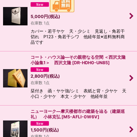
5,000
円
(税込)
在庫数 1点
カバー・若干ヤケ 天・少シミ 見返し・角若干
切れ P123・角若干シワ 他経年並※送料無料商
品です
コート・ハウス論―その親密なる空間 ＜西沢文隆
小論集1＞ 西沢文隆
[
DR-HDH0-UN85
]
2,800
円
(税込)
在庫数 1点
栞付き 函・ヤケ強/シミ 表紙と背・少ヤケ 天
小口・少ヤケ 本文・少ヤケ 他経年並
ニューヨーク―摩天楼都市の建築を辿る（建築巡
礼） 小林克弘
[
M5-AFLI-0W6V
]
1,500
円
(税込)
在庫数 1点