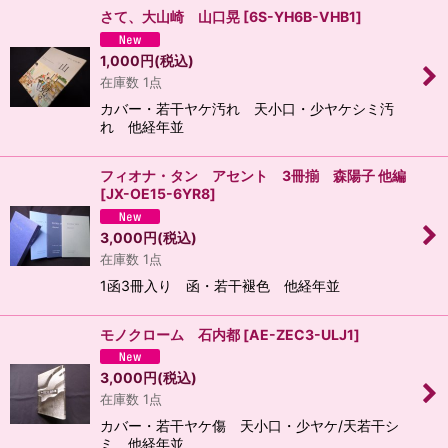
さて、大山崎 山口晃
[
6S-YH6B-VHB1
]
1,000
円
(税込)
在庫数 1点
カバー・若干ヤケ汚れ 天小口・少ヤケシミ汚
れ 他経年並
フィオナ・タン アセント 3冊揃 森陽子 他編
[
JX-OE15-6YR8
]
3,000
円
(税込)
在庫数 1点
1函3冊入り 函・若干褪色 他経年並
モノクローム 石内都
[
AE-ZEC3-ULJ1
]
3,000
円
(税込)
在庫数 1点
カバー・若干ヤケ傷 天小口・少ヤケ/天若干シ
ミ 他経年並