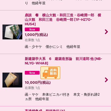
り 他経年並
鼎談 餐 横山大観・和田三造・谷崎潤一郎 横
山大観 和田三造 谷崎潤一郎
[
1F-HZ7O-
HUS4
]
1,000
円
(税込)
在庫数 1点
函・少ヤケ 僅かにシミ 他経年並
新建築学大系 6 建築造形論 前川道郎 他
[
NB-
NLYG-WHA8
]
10,000
円
(税込)
在庫数 1点
函・ヤケ 本体ビニカバ付き 本文・角折れ跡2
ヵ所 他経年並
高遠焼集成 前林政行
[
*
]