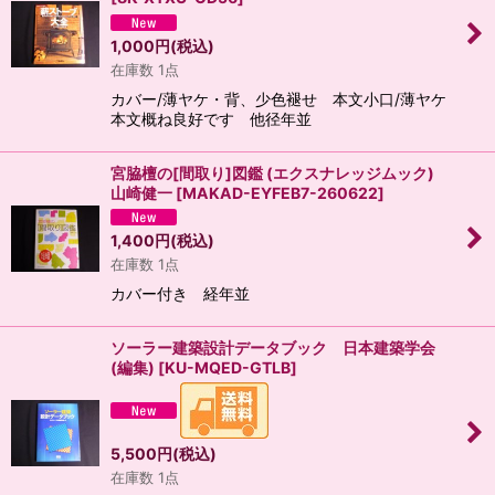
1,000
円
(税込)
在庫数 1点
カバー/薄ヤケ・背、少色褪せ 本文小口/薄ヤケ
本文概ね良好です 他径年並
宮脇檀の[間取り]図鑑 (エクスナレッジムック)
山崎健一
[
MAKAD-EYFEB7-260622
]
1,400
円
(税込)
在庫数 1点
カバー付き 経年並
ソーラー建築設計データブック 日本建築学会
(編集)
[
KU-MQED-GTLB
]
5,500
円
(税込)
在庫数 1点