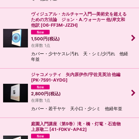
ヴィジュアル・カルチャー入門―美術史を超える
ための方法論 ジョン・A.ウォーカー 他/岸文和
他訳
[
O6-FF3M-JZZH
]
1,500
円
(税込)
在庫数 1点
カバー・少ヤケスレ汚れ 天・シミ/少汚れ 他経
年並
ジャコメッティ 矢内原伊作/宇佐見英治 他編
[
PK-7S91-AYDG
]
2,800
円
(税込)
在庫数 1点
カバー・若干ヤケ 天小口・少シミ 他経年並
庭園入門講座〈第9巻〉滝・橋・灯篭・石造物
上原敬二
[
41-FDKV-AP42
]