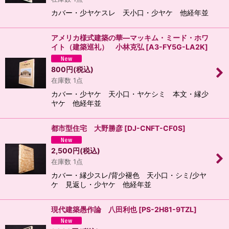
カバー・少ヤケスレ 天小口・少ヤケ 他経年並
アメリカ様式建築の華―マッキム・ミード・ホワ
イト（建築巡礼） 小林克弘
[
A3-FY5G-LA2K
]
800
円
(税込)
在庫数 1点
カバー・少ヤケ 天小口・ヤケシミ 本文・縁少
ヤケ 他経年並
都市型住宅 大野勝彦
[
DJ-CNFT-CF0S
]
2,500
円
(税込)
在庫数 1点
カバー・縁少スレ/背少褪色 天小口・シミ/少ヤ
ケ 見返し・少ヤケ 他経年並
現代建築愚作論 八田利也
[
PS-2H81-9TZL
]