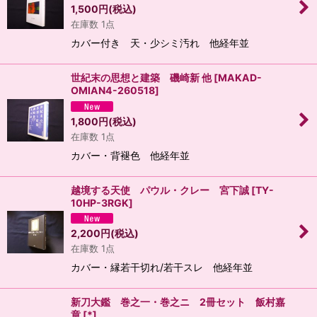
1,500
円
(税込)
在庫数 1点
カバー付き 天・少シミ汚れ 他経年並
世紀末の思想と建築 磯崎新 他
[
MAKAD-
OMIAN4-260518
]
1,800
円
(税込)
在庫数 1点
カバー・背褪色 他経年並
越境する天使 パウル・クレー 宮下誠
[
TY-
10HP-3RGK
]
2,200
円
(税込)
在庫数 1点
カバー・縁若干切れ/若干スレ 他経年並
新刀大鑑 巻之一・巻之ニ 2冊セット 飯村嘉
章
[
*
]